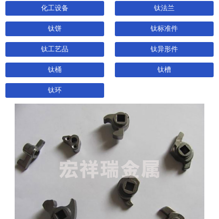
化工设备
钛法兰
钛饼
钛标准件
钛工艺品
钛异形件
钛桶
钛槽
钛环