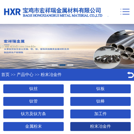
首页
>>
产品中心
>>
粉末冶金件
钛丝
钛板
钛管
钛棒
钛方及钛方条
加工件
金属粉末
粉末冶金件