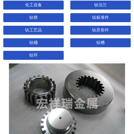
化工设备
钛法兰
钛饼
钛标准件
钛工艺品
钛异形件
钛桶
钛槽
钛环