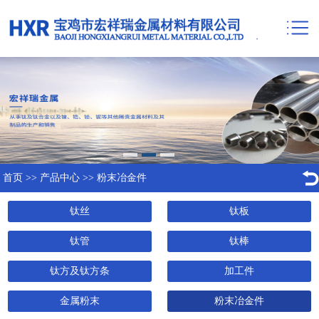
首页
>>
产品中心
>>
粉末冶金件
钛丝
钛板
钛管
钛棒
钛方及钛方条
加工件
金属粉末
粉末冶金件