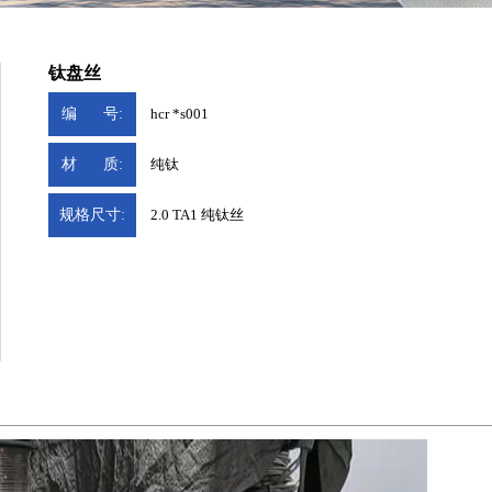
钛盘丝
编 号:
hcr *s001
材 质:
纯钛
规格尺寸:
2.0 TA1 纯钛丝