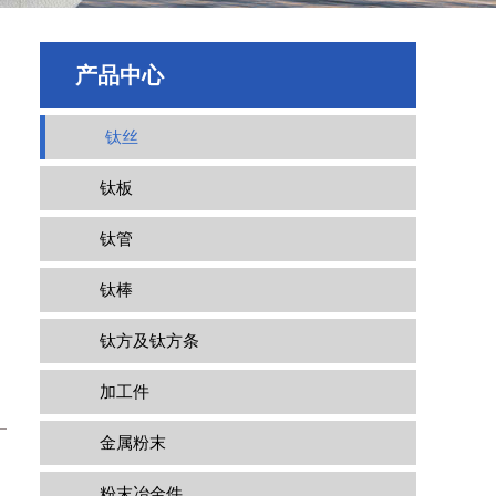
产品中心
钛丝
钛板
钛管
钛棒
钛方及钛方条
加工件
金属粉末
粉末冶金件