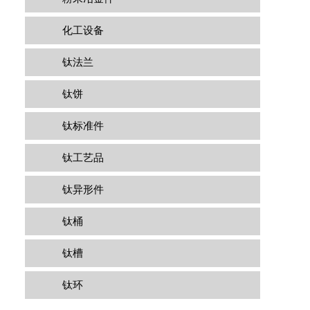
化工设备
钛法兰
钛饼
钛标准件
钛工艺品
钛异形件
钛桶
钛槽
钛环