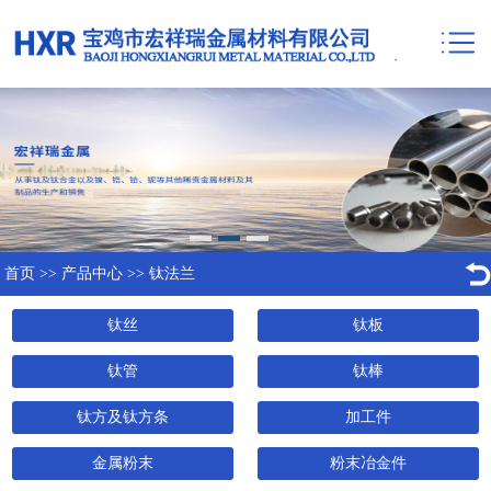
首页
>>
产品中心
>>
钛法兰
钛丝
钛板
钛管
钛棒
钛方及钛方条
加工件
金属粉末
粉末冶金件