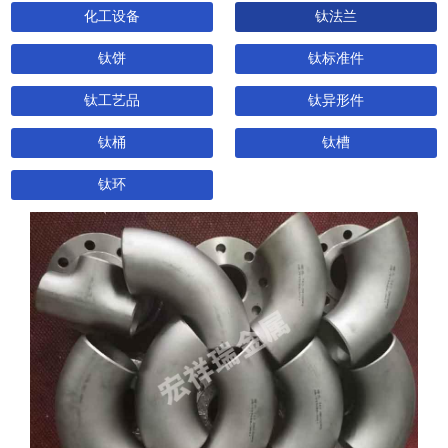
化工设备
钛法兰
钛饼
钛标准件
钛工艺品
钛异形件
钛桶
钛槽
钛环