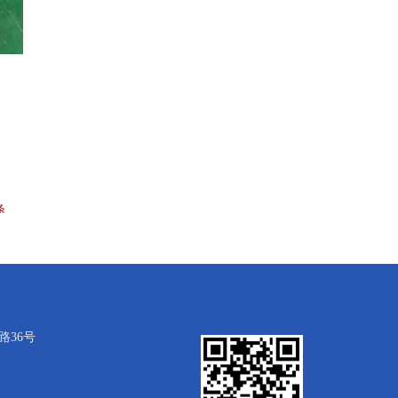
条
36号