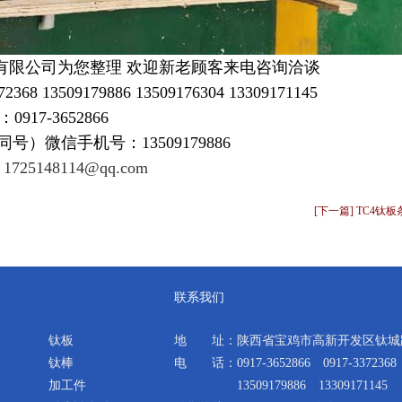
有限公司为您整理 欢迎新老顾客来电咨询洽谈
68 13509179886 13509176304 13309171145
0917-3652866
微信同号）微信手机号：13509179886
：
1725148114@qq.com
[下一篇] TC4钛板
联系我们
钛板
地 址：陕西省宝鸡市高新开发区钛城路
钛棒
电 话：0917-3652866 0917-3372368
加工件
13509179886 13309171145