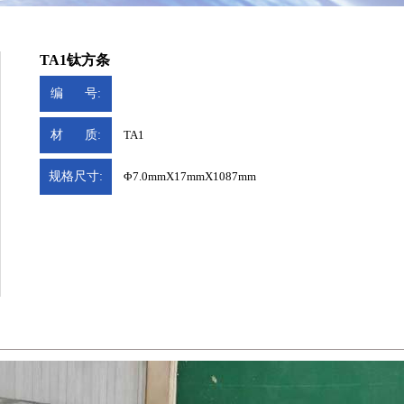
TA1钛方条
编 号:
材 质:
TA1
规格尺寸:
Φ7.0mmX17mmX1087mm