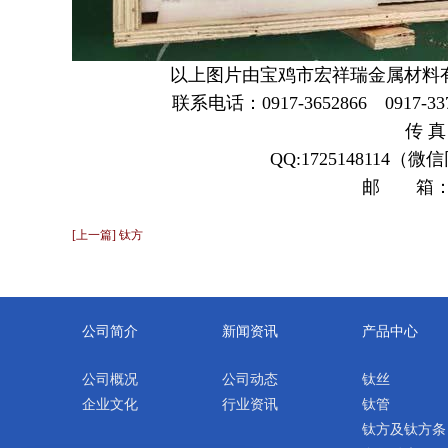
以上图片由宝鸡市宏祥瑞金属材料
联系电话：0917-3652866 0917-33723
传 真：
QQ:1725148114（
邮 箱
[上一篇] 钛方
公司简介
新闻资讯
产品中心
公司概况
公司动态
钛丝
企业文化
行业资讯
钛管
钛方及钛方条