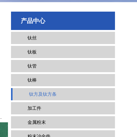
产品中心
钛丝
钛板
钛管
钛棒
钛方及钛方条
加工件
金属粉末
粉末冶金件