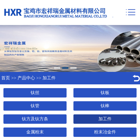
首页
>>
产品中心
>>
加工件
钛丝
钛板
钛管
钛棒
钛方及钛方条
加工件
金属粉末
粉末冶金件