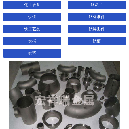
化工设备
钛法兰
钛饼
钛标准件
钛工艺品
钛异形件
钛桶
钛槽
钛环