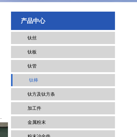
产品中心
钛丝
钛板
钛管
钛棒
钛方及钛方条
加工件
金属粉末
粉末冶金件