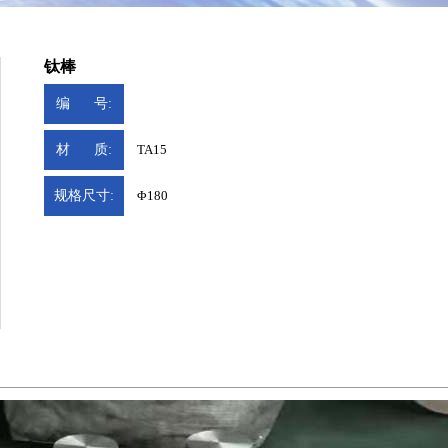
钛棒
编 号:
材 质:
TA15
规格尺寸:
Φ180