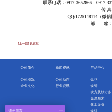
联系电话：0917-3652866 0917-33723
传 真：
QQ:1725148114（
邮 箱：172
[上一篇] 钛直丝
公司简介
新闻资讯
产品中心
公司概况
公司动态
钛丝
企业文化
行业资讯
钛管
钛方及钛方条
金属粉末
化工设备
请您留言
钛饼