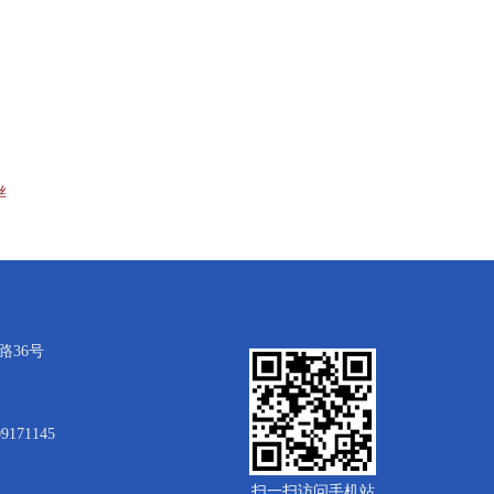
丝
36号
9171145
扫一扫访问手机站