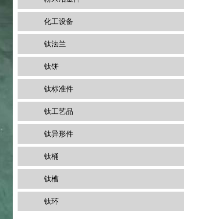
化工设备
钛法兰
钛饼
钛标准件
钛工艺品
钛异形件
钛桶
钛槽
钛环