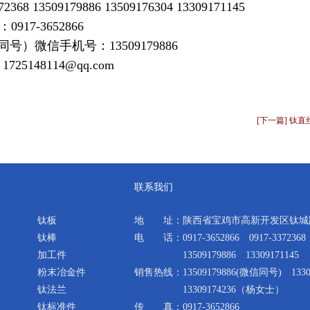
68 13509179886 13509176304 13309171145
0917-3652866
微信同号）微信手机号：13509179886
5148114@qq.com
[下一篇] 钛直
联系我们
钛板
地 址：陕西省宝鸡市高新开发区钛城路
钛棒
电 话：0917-3652866 0917-3372368
加工件
13509179886 13309171145
粉末冶金件
销售热线：13509179886(微信同号) 1330
钛法兰
13309174236（杨女士）
钛标准件
传 真：0917-3652866