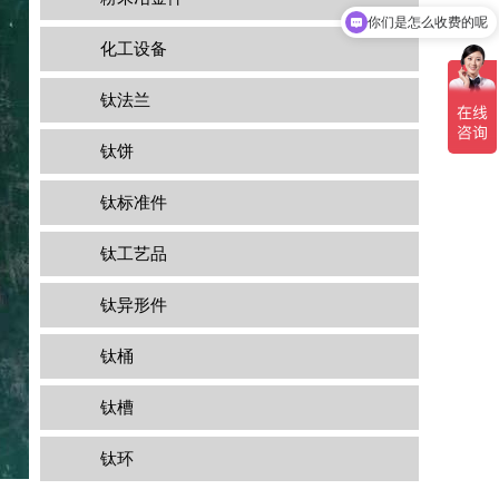
现在有优惠活动吗
化工设备
钛法兰
钛饼
钛标准件
钛工艺品
钛异形件
钛桶
钛槽
钛环