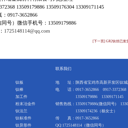
368 13509179886 13509176304 13309171145
：0917-3652866
（微信同号）微信手机号：13509179886
：
1725148114@qq.com
[下一页] GR2钛丝已发
联系我们
钛板
地 址：陕西省宝鸡市高新开发区钛城路
钛棒
电 话：0917-3652866 0917-3372368
加工件
13509179886 13309171145
粉末冶金件
销售热线：13509179886(微信同号) 1330
钛法兰
13309174236（杨女士）
钛标准件
传 真：0917-3652866
钛异形件
QQ:1725148114（微信同号）