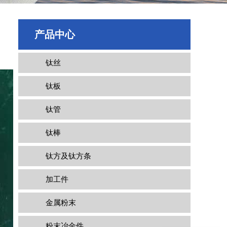
产品中心
钛丝
钛板
钛管
钛棒
钛方及钛方条
加工件
金属粉末
你们是怎么收费的呢
粉末冶金件