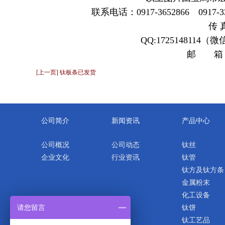
联系电话：0917-3652866 0917-3372
传 真
QQ:1725148114
邮 箱
[上一页] 钛板条已发货
公司简介
新闻资讯
产品中心
公司概况
公司动态
钛丝
企业文化
行业资讯
钛管
钛方及钛方条
金属粉末
化工设备
请您留言
钛饼
钛工艺品