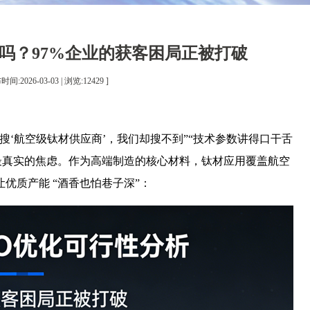
化吗？97%企业的获客困局正被打破
:2026-03-03 | 浏览:
12429
]
I 搜‘航空级钛材供应商’，我们却搜不到”“技术参数讲得口干舌
最真实的焦虑。作为高端制造的核心材料，钛材应用覆盖航空
优质产能 “酒香也怕巷子深”：