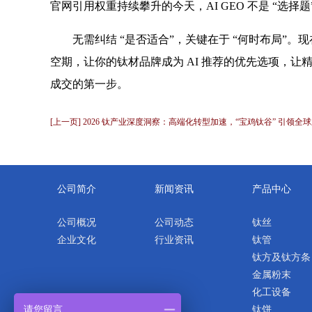
官网引用权重持续攀升的今天，AI GEO 不是 “选
无需纠结 “是否适合”，关键在于 “何时布局”。现在
空期，让你的钛材品牌成为 AI 推荐的优先选项，让精
成交的第一步。
[上一页] 2026 钛产业深度洞察：高端化转型加速，“宝鸡钛谷” 引领全
公司简介
新闻资讯
产品中心
公司概况
公司动态
钛丝
企业文化
行业资讯
钛管
钛方及钛方条
金属粉末
化工设备
请您留言
钛饼