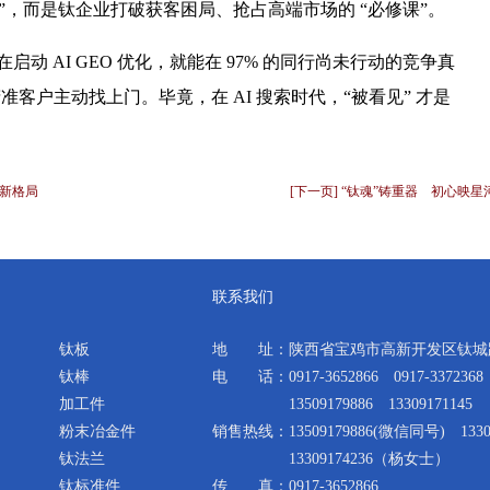
择题”，而是钛企业打破获客困局、抢占高端市场的 “必修课”。
启动 AI GEO 优化，就能在 97% 的同行尚未行动的竞争真
准客户主动找上门。毕竟，在 AI 搜索时代，“被看见” 才是
球新格局
[下一页] “钛魂”铸重器 初心映星
联系我们
钛板
地 址：陕西省宝鸡市高新开发区钛城路
钛棒
电 话：0917-3652866 0917-3372368
加工件
13509179886 13309171145
粉末冶金件
销售热线：13509179886(微信同号) 1330
钛法兰
13309174236（杨女士）
钛标准件
传 真：0917-3652866