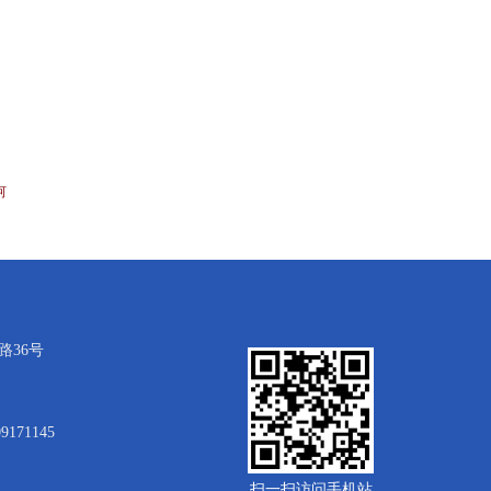
河
36号
9171145
扫一扫访问手机站