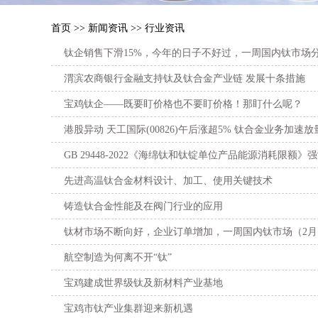
首页
>>
新闻资讯
>>
行业资讯
钛企销售下滑15%，今年的日子不好过，一周国内钛市场分析
渭滨农商银行金融支持钛及钛合金产业链 发展十条措施
宝鸡钛企——既要盯价格也不要盯价格！那盯什么呢？
港股异动 天工国际(00826)午后涨超5% 钛合金业务加速
GB 29448-2022《海绵钛和钛锭单位产品能源消耗限额
先进高温钛合金材料设计、加工、使用关键技术
铸造钛合金性能及在阀门行业的应用
钛材市场不断向好，企业订单增加，一周国内钛市场（2月1
航空制造为何离不开“钛”
宝鸡建成世界级钛及新材料产业基地
宝鸡市钛产业集群迎来新机遇